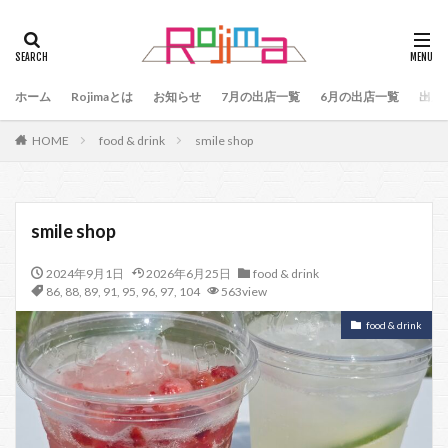
タグ
47
90
79
80
81
82
83
ホーム
84
Rojimaとは
85
お知らせ
86
87
7月の出店一覧
88
89
6月の出店一覧
87、89
出店
88、89
91
77
90、91
92
93
HOME
food & drink
smile shop
94
95
96
97
98
99
100
101
102
103
78
76
48
60 64
49
50
51
52
53
54
smile shop
55
56
57
59
60
61
64
2024年9月1日
2026年6月25日
food & drink
65
75
66
65、66
57、66
67
86
,
88
,
89
,
91
,
95
,
96
,
97
,
104
563view
68
69
70
71
70、71
66、71
food & drink
69、71
72
73
74
104
検索