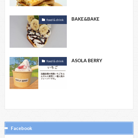
BAKE&BAKE
food & drink
ASOLA BERRY
food & drink
Facebook