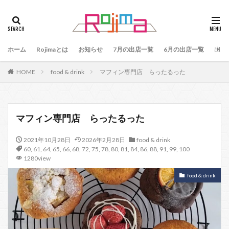
タグ
47
90
79
80
81
82
83
ホーム
84
Rojimaとは
85
お知らせ
86
87
7月の出店一覧
88
89
6月の出店一覧
87、89
出店
88、89
91
77
90、91
92
93
HOME
food & drink
マフィン専門店 らったるった
94
95
96
97
98
99
100
101
102
103
78
76
48
60 64
49
50
51
52
53
54
マフィン専門店 らったるった
55
56
57
59
60
61
64
2021年10月28日
2026年2月28日
food & drink
65
75
66
65、66
57、66
67
60
,
61
,
64
,
65
,
66
,
68
,
72
,
75
,
78
,
80
,
81
,
84
,
86
,
88
,
91
,
99
,
100
68
69
70
71
70、71
66、71
1280view
69、71
72
73
74
104
food & drink
検索