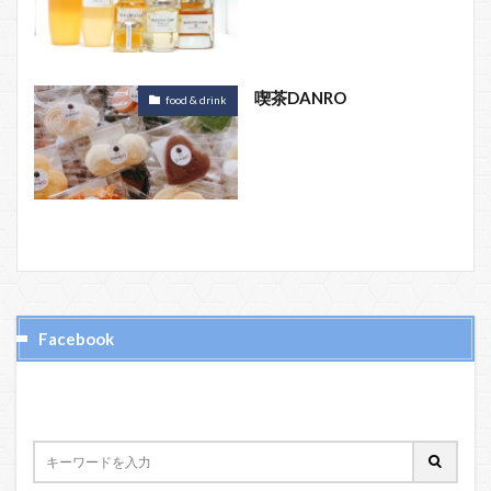
喫茶DANRO
food & drink
Facebook