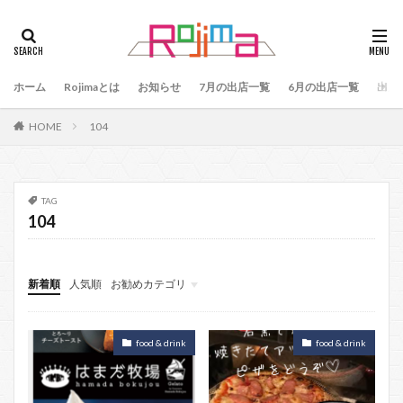
タグ
47
90
79
80
81
82
83
ホーム
84
Rojimaとは
85
お知らせ
86
87
7月の出店一覧
88
89
6月の出店一覧
87、89
出店
88、89
91
77
90、91
92
93
HOME
104
94
95
96
97
98
99
100
101
102
103
78
76
48
60 64
49
50
51
52
53
54
TAG
104
55
56
57
59
60
61
64
65
75
66
65、66
57、66
67
68
69
70
71
70、71
66、71
新着順
人気順
お勧めカテゴリ
69、71
72
73
74
104
2月Rojima
お知らせ
food & drink
food & drink
検索