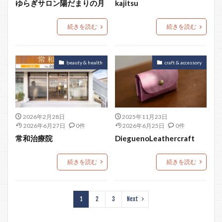
ゆらぎサロン陽だまりの月
kajitsu
続きを読む
続きを読む
beauty & health
craft & accessory
2026年2月28日
2025年11月23日
2026年6月27日
0件
2026年6月25日
0件
常和治療院
DieguenoLeathercraft
続きを読む
続きを読む
1
2
3
Next