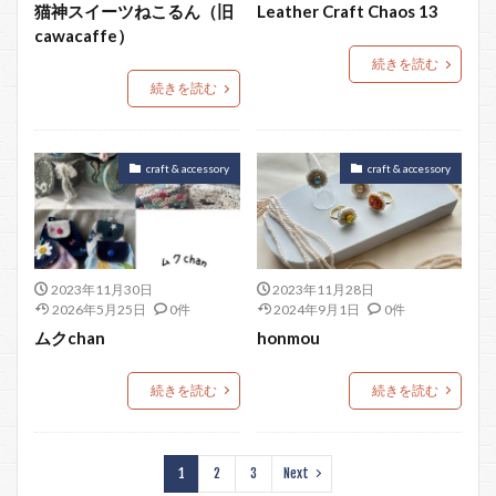
猫神スイーツねこるん（旧
Leather Craft Chaos 13
cawacaffe）
続きを読む
続きを読む
craft & accessory
craft & accessory
2023年11月30日
2023年11月28日
2026年5月25日
0件
2024年9月1日
0件
ムクchan
honmou
続きを読む
続きを読む
1
2
3
Next