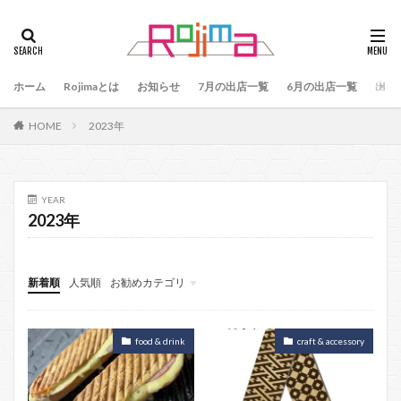
タグ
47
90
79
80
81
82
83
ホーム
84
Rojimaとは
85
お知らせ
86
87
7月の出店一覧
88
89
6月の出店一覧
87、89
出店
88、89
91
77
90、91
92
93
HOME
2023年
94
95
96
97
98
99
100
101
102
103
78
76
48
60 64
49
50
51
52
53
54
YEAR
2023年
55
56
57
59
60
61
64
65
75
66
65、66
57、66
67
68
69
70
71
70、71
66、71
新着順
人気順
お勧めカテゴリ
69、71
72
73
74
104
2月Rojima
お知らせ
food & drink
craft & accessory
検索