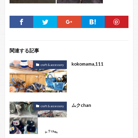
関連する記事
kokomama,111
craft & accessory
ムクchan
craft & accessory