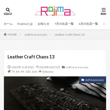
タグ
47
90
79
80
81
82
83
ホーム
84
Rojimaとは
85
お知らせ
86
87
7月の出店一覧
88
89
6月の出店一覧
87、89
出店
88、89
91
77
90、91
92
93
HOME
craft & accessory
Leather Craft Chaos 13
94
95
96
97
98
99
100
101
102
103
78
76
48
60 64
49
50
51
52
53
54
Leather Craft Chaos 13
55
56
57
59
60
61
64
2023年11月30日
2026年6月25日
craft & accessory
65
75
66
65、66
57、66
67
79
,
89
,
99
,
100
,
104
306view
68
69
70
71
70、71
66、71
craft & accessory
69、71
72
73
74
104
検索