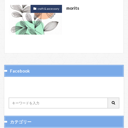
morits
craft & accessory
Facebook
カテゴリー