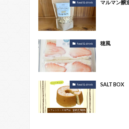
マルマン醸
food & drink
穂風
food & drink
SALT BOX
food & drink