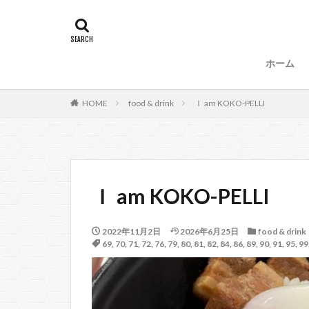
タグ
47
90
87、89
88、
ホーム
99
100
53
54
HOME
food & drink
Ｉ am KOKO-PELLI
57、66
67
104
Ｉ am KOKO-PELLI
2022年11月2日
2026年6月25日
food & drink
69
,
70
,
71
,
72
,
76
,
79
,
80
,
81
,
82
,
84
,
86
,
89
,
90
,
91
,
95
,
99