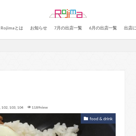
79
80
81
82
83
84
85
86
87
8
89
91
77
90、91
92
93
94
95
96
Rojimaとは
お知らせ
7月の出店一覧
6月の出店一覧
出店
101
102
103
78
76
48
60 64
49
55
56
57
59
60
61
64
65
75
6
68
69
70
71
70、71
66、71
69、71
検索
,
102
,
103
,
104
1189view
food & drink