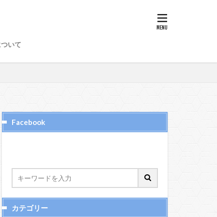
8
89
97
98
について
50
51
52
6
65、66
72
73
74
Facebook
カテゴリー