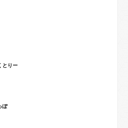
くとりー
っぽ