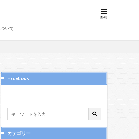
8
89
97
98
について
50
51
52
6
65、66
72
73
74
Facebook
カテゴリー