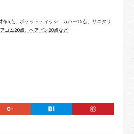
財布5点、ポケットティッシュカバー15点、サニタリ
アゴム20点、ヘアピン20点など