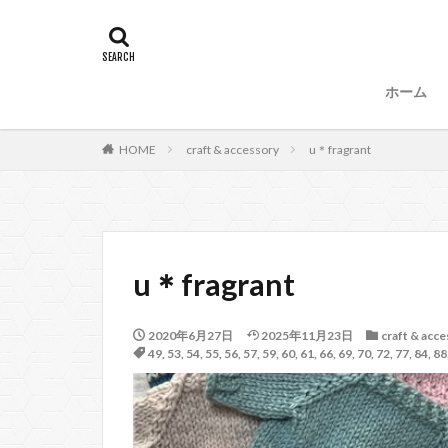
タグ
47
90
87、89
88、
ホーム
99
100
53
54
HOME
craft & accessory
u＊fragrant
57、66
67
104
u＊fragrant
2020年6月27日
2025年11月23日
craft & acc
49
,
53
,
54
,
55
,
56
,
57
,
59
,
60
,
61
,
66
,
69
,
70
,
72
,
77
,
84
,
88