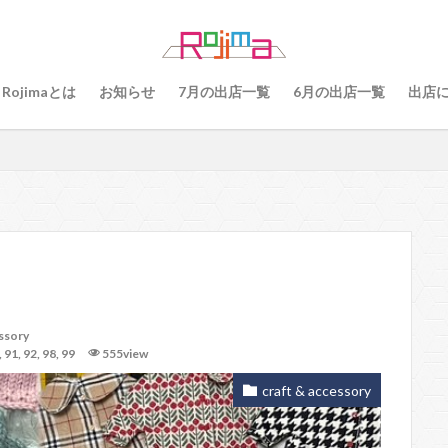
79
80
81
82
83
84
85
86
87
8
89
91
77
90、91
92
93
94
95
96
Rojimaとは
お知らせ
7月の出店一覧
6月の出店一覧
出店
101
102
103
78
76
48
60 64
49
55
56
57
59
60
61
64
65
75
6
68
69
70
71
70、71
66、71
69、71
検索
essory
,
91
,
92
,
98
,
99
555view
craft & accessory