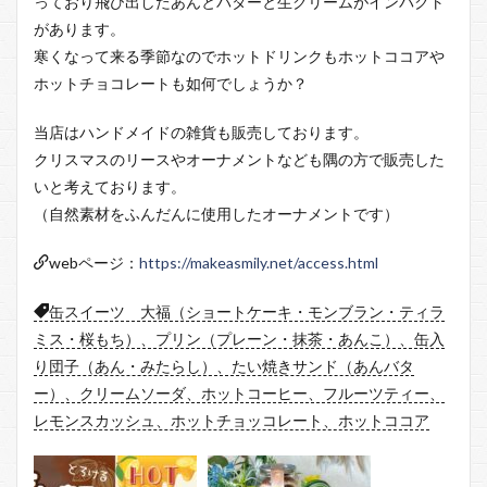
っており飛び出したあんとバターと生クリームがインパクト
があります。
寒くなって来る季節なのでホットドリンクもホットココアや
ホットチョコレートも如何でしょうか？
当店はハンドメイドの雑貨も販売しております。
クリスマスのリースやオーナメントなども隅の方で販売した
いと考えております。
（自然素材をふんだんに使用したオーナメントです）
webページ：
https://makeasmily.net/access.html
缶スイーツ 大福（ショートケーキ・モンブラン・ティラ
ミス・桜もち）、プリン（プレーン・抹茶・あんこ）、缶入
り団子（あん・みたらし）、たい焼きサンド（あんバタ
ー）、クリームソーダ、ホットコーヒー、フルーツティー、
レモンスカッシュ、ホットチョッコレート、ホットココア