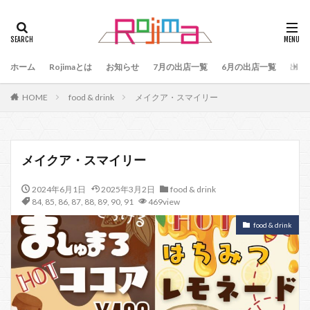
タグ
47
90
79
80
81
82
83
ホーム
84
Rojimaとは
85
お知らせ
86
87
7月の出店一覧
88
89
6月の出店一覧
87、89
出店
88、89
91
77
90、91
92
93
HOME
food & drink
メイクア・スマイリー
94
95
96
97
98
99
100
101
102
103
78
76
48
60 64
49
50
51
52
53
54
メイクア・スマイリー
55
56
57
59
60
61
64
2024年6月1日
2025年3月2日
food & drink
65
75
66
65、66
57、66
67
84
,
85
,
86
,
87
,
88
,
89
,
90
,
91
469view
68
69
70
71
70、71
66、71
food & drink
69、71
72
73
74
104
検索