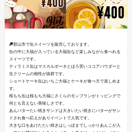
郡山市で缶スイーツを販売しております。
缶の中に大福が入っている大福缶など楽しみながら食べれる
スイーツです。
ティラミス缶はマスカルポーネとほろ苦いココアパウダーと
生クリームの相性が抜群です。
ショートケーキ缶はいちご大福とケーキが食べ方で楽しめま
す。
桜もち缶は桜もち大福にさくらのモンブランがトッピングで
何とも言えない美味しさです。
あんバターたい焼きサンドは大きいたい焼きにバターがサン
ドされ食べ応えがありイベントで人気です。
大きな口をあけたたい焼きはしっぽまでしっかりあんこが入