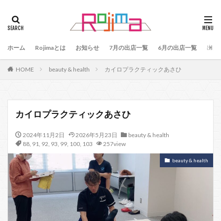
タグ
47
90
79
80
81
82
83
ホーム
84
Rojimaとは
85
お知らせ
86
87
7月の出店一覧
88
89
6月の出店一覧
87、89
出店
88、89
91
77
90、91
92
93
HOME
beauty & health
カイロプラクティックあさひ
94
95
96
97
98
99
100
101
102
103
78
76
48
60 64
49
50
51
52
53
54
カイロプラクティックあさひ
55
56
57
59
60
61
64
2024年11月2日
2026年5月23日
beauty & health
65
75
66
65、66
57、66
67
88
,
91
,
92
,
93
,
99
,
100
,
103
257view
68
69
70
71
70、71
66、71
beauty & health
69、71
72
73
74
104
検索