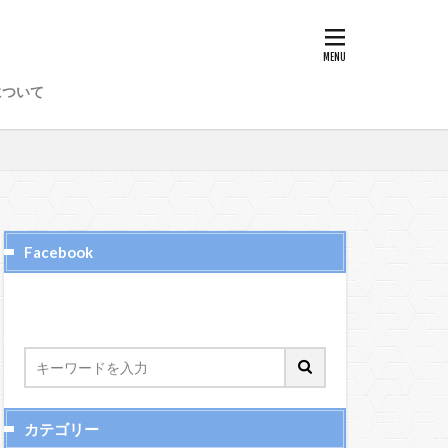
8
89
97
98
について
50
51
52
6
65、66
72
73
74
Facebook
カテゴリー