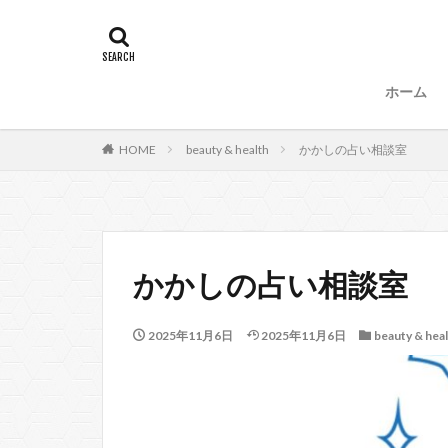
タグ
47
90
87、89
88、
ホーム
99
100
53
54
HOME
beauty & health
かかしの占い相談室
57、66
67
104
かかしの占い相談室
2025年11月6日
2025年11月6日
beauty & hea