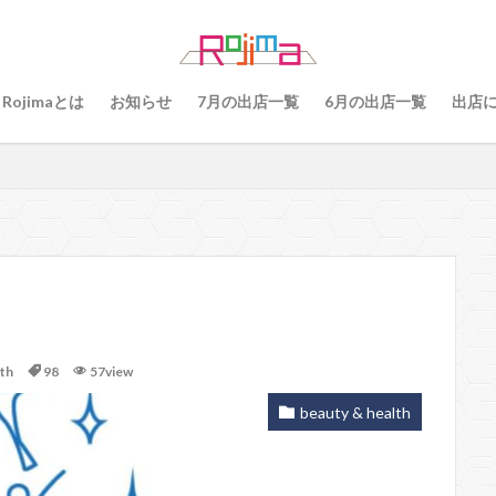
79
80
81
82
83
84
85
86
87
8
89
91
77
90、91
92
93
94
95
96
Rojimaとは
お知らせ
7月の出店一覧
6月の出店一覧
出店
101
102
103
78
76
48
60 64
49
55
56
57
59
60
61
64
65
75
6
68
69
70
71
70、71
66、71
69、71
検索
lth
98
57view
beauty & health