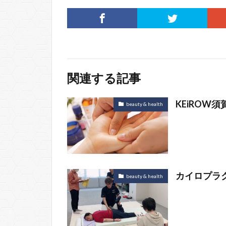
関連する記事
KEiROW
beauty & health
カイロプラ
beauty & health