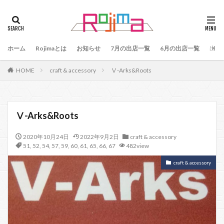
タグ
47
90
79
80
81
82
83
ホーム
84
Rojimaとは
85
お知らせ
86
87
7月の出店一覧
88
89
6月の出店一覧
87、89
出店
88、89
91
77
90、91
92
93
HOME
craft & accessory
Ⅴ-Arks&Roots
94
95
96
97
98
99
100
101
102
103
78
76
48
60 64
49
50
51
52
53
54
Ⅴ-Arks&Roots
55
56
57
59
60
61
64
2020年10月24日
2022年9月2日
craft & accessory
65
75
66
65、66
57、66
67
51
,
52
,
54
,
57
,
59
,
60
,
61
,
65
,
66
,
67
482view
68
69
70
71
70、71
66、71
craft & accessory
69、71
72
73
74
104
検索