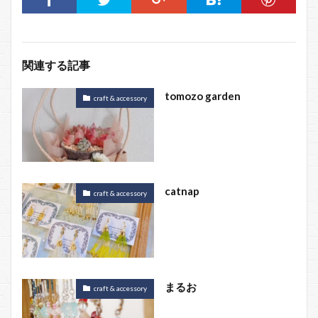
関連する記事
tomozo garden
craft & accessory
catnap
craft & accessory
まるお
craft & accessory