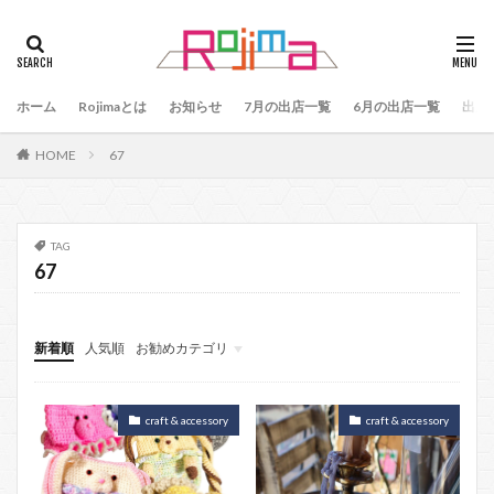
タグ
47
90
79
80
81
82
83
ホーム
84
Rojimaとは
85
お知らせ
86
87
7月の出店一覧
88
89
6月の出店一覧
87、89
出店
88、89
91
77
90、91
92
93
HOME
67
94
95
96
97
98
99
100
101
102
103
78
76
48
60 64
49
50
51
52
53
54
TAG
67
55
56
57
59
60
61
64
65
75
66
65、66
57、66
67
68
69
70
71
70、71
66、71
新着順
人気順
お勧めカテゴリ
69、71
72
73
74
104
2月Rojima
お知らせ
craft & accessory
craft & accessory
検索