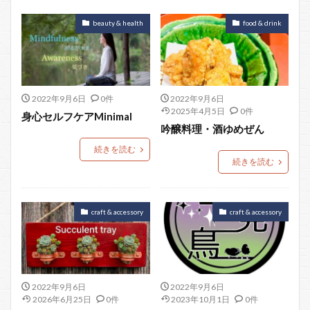
beauty & health
food & drink
2022年9月6日
0件
2022年9月6日
2025年4月5日
0件
身心セルフケアMinimal
吟醸料理・酒ゆめぜん
続きを読む
続きを読む
craft & accessory
craft & accessory
2022年9月6日
2022年9月6日
2026年6月25日
0件
2023年10月1日
0件