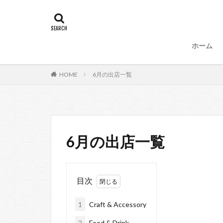
タグ
47
90
87、89
88、
ホーム
99
100
53
54
HOME
6月の出店一覧
57、66
67
104
6月の出店一覧
目次
1
Craft & Accessory
2
Food & Drink