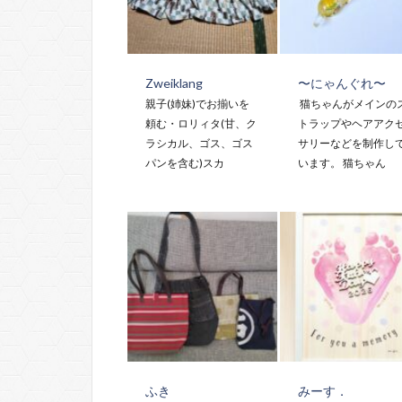
Zweiklang
〜にゃんぐれ〜
親子(姉妹)でお揃いを
猫ちゃんがメインの
頼む・ロリィタ(甘、ク
トラップやヘアアク
ラシカル、ゴス、ゴス
サリーなどを制作し
パンを含む)スカ
います。 猫ちゃん
ふき
みーす．