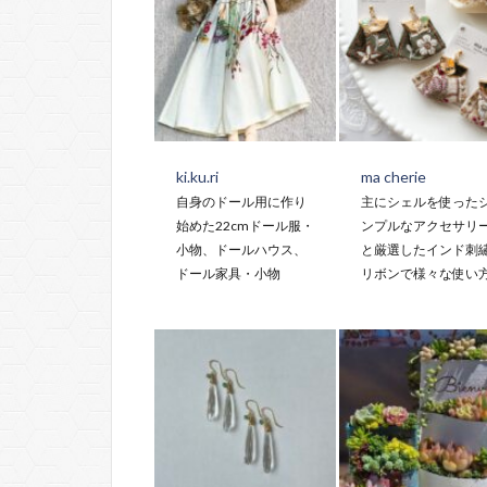
ki.ku.ri
ma cherie
自身のドール用に作り
主にシェルを使った
始めた22cmドール服・
ンプルなアクセサリ
小物、ドールハウス、
と厳選したインド刺
ドール家具・小物
リボンで様々な使い