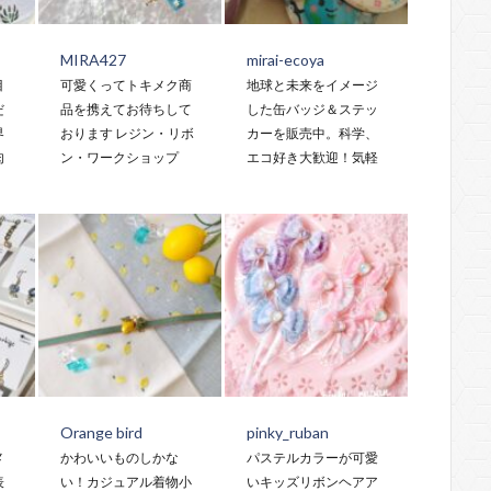
MIRA427
mirai-ecoya
目
可愛くってトキメク商
地球と未来をイメージ
だ
品を携えてお待ちして
した缶バッジ＆ステッ
界
おります レジン・リボ
カーを販売中。科学、
肉
ン・ワークショップ
エコ好き大歓迎！気軽
Orange bird
pinky_ruban
メ
かわいいものしかな
パステルカラーが可愛
表
い！カジュアル着物小
いキッズリボンヘアア