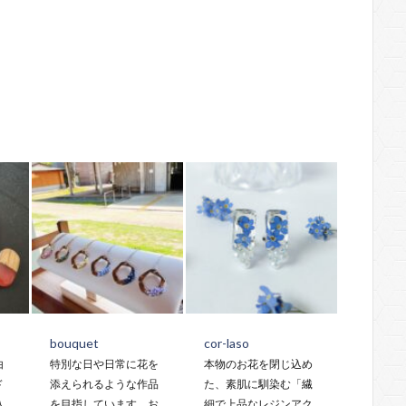
bouquet
cor-laso
由
特別な日や日常に花を
本物のお花を閉じ込め
ド
添えられるような作品
た、素肌に馴染む「繊
込
を目指しています。お
細で上品なレジンアク