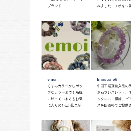
ブランド
みました。エポキシ
emoi
Enestone8
くすみカラーからポッ
中国工場直輸入品の
プなカラーまで！系統
然石ブレスレット、
に迷っている方もお気
ックレス、指輪、ピ
に入りの1点が見つか
スを低価格でご提供