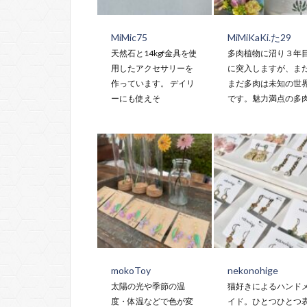
MiMic75
MiMiKaKi.た29
天然石と14kgf金具を使
多肉植物に沼り３年
用したアクセサリーを
に突入しますが、ま
作っています。 デイリ
まだ多肉は未知の世
ーにも使えそ
です。魅力満点の多
mokoToy
nekonohige
太陽の光や季節の温
猫好きによるハンド
度・体温などで色が変
イド。ひとつひとつ