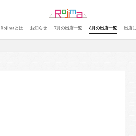
79
80
81
82
83
84
85
86
87
8
89
91
77
90、91
92
93
94
95
96
Rojimaとは
お知らせ
7月の出店一覧
6月の出店一覧
出店
101
102
103
78
76
48
60 64
49
55
56
57
59
60
61
64
65
75
6
68
69
70
71
70、71
66、71
69、71
検索