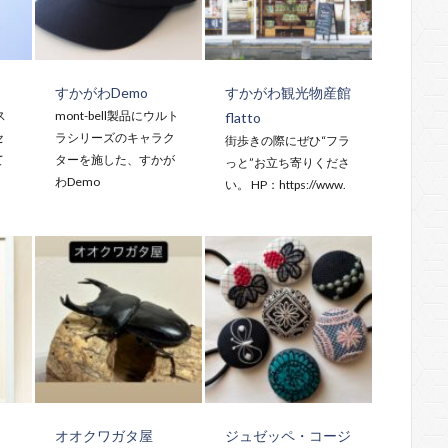
すかがわDemo
すかがわ観光物産館
ス
mont-bell製品にウルト
flatto
セ
ラシリーズのキャラク
街歩きの際にぜひ“フラ
て
ターを施した、すかが
っと”お立ち寄りくださ
わDemo
い。 HP：https://www.
オオクワガタ屋
ジュゼッペ・コージ