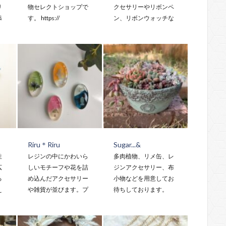
リ
物セレクトショップで
クセサリーやリボンペ
添
す。 https://
ン、リボンウォッチな
Riru＊Riru
Sugar...&
性
レジンの中にかわいら
多肉植物、リメ缶、レ
広
しいモチーフや花を詰
ジンアクセサリー、布
る
め込んだアクセサリー
小物などを用意してお
え
や雑貨が並びます。プ
待ちしております。