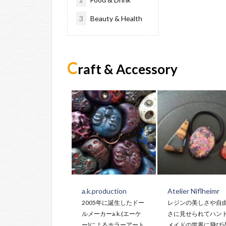
3
Beauty & Health
C
raft & Accessory
a.k.production
Atelier Niflheimr
2005年に誕生したドー
レジンの美しさや自
ルメーカーa.k.(エーケ
さに見せられてハン
ー)によるホラーアート
メイドの世界に飛び