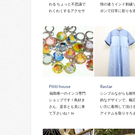
わる ちょっと不思議で
情の違うインド刺繍
わくわくするアクセサ
ボンで日常に彩りを
Pititi house
Rastar
福島唯一のインコ専門
シンプルながらも個
ショップです！鳥好き
的なデザインで、幅
さん、是非とも見に来
い方に着用して頂け
て下さいね！ In
アイテムを取りそろ