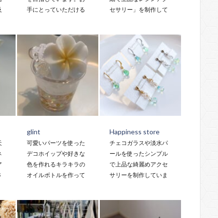
及
手にとっていただける
セサリー」を制作して
glint
Happiness store
天
可愛いパーツを使った
チェコガラスや淡水パ
ネ
デコホイップや好きな
ールを使ったシンプル
ア
色を作れるキラキラの
で上品な綺麗めアクセ
さ
オイルボトルを作って
サリーを制作していま