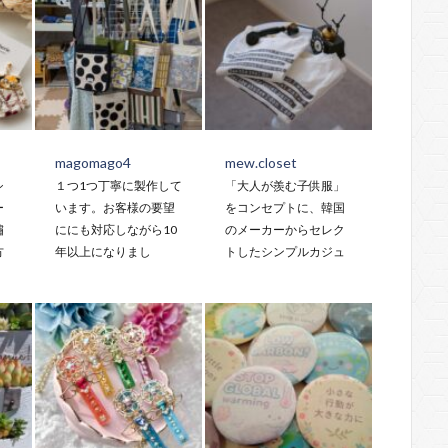
magomago4
mew.closet
シ
１つ1つ丁寧に製作して
「大人が羨む子供服」
ー
います。お客様の要望
をコンセプトに、韓国
繡
ににも対応しながら10
のメーカーからセレク
方
年以上になりまし
トしたシンプルカジュ