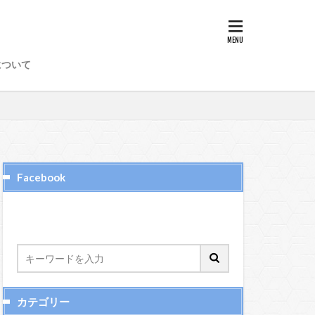
8
89
97
98
について
50
51
52
6
65、66
72
73
74
Facebook
カテゴリー