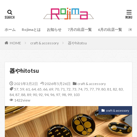
タグ
47
90
79
80
81
82
83
ホーム
84
Rojimaとは
85
お知らせ
86
87
7月の出店一覧
88
89
6月の出店一覧
87、89
出店
88、89
91
77
90、91
92
93
HOME
craft & accessory
器やhitotsu
94
95
96
97
98
99
100
101
102
103
78
76
48
60 64
49
50
51
52
53
54
器やhitotsu
55
56
57
59
60
61
64
2021年3月2日
2026年5月26日
craft & accessory
65
75
66
65、66
57、66
67
57
,
59
,
61
,
64
,
65
,
66
,
69
,
70
,
71
,
72
,
73
,
74
,
75
,
77
,
79
,
80
,
81
,
82
,
83
,
68
69
70
71
70、71
66、71
84
,
87
,
88
,
89
,
90
,
92
,
94
,
96
,
97
,
98
,
99
,
103
1422view
69、71
72
73
74
104
craft & accessory
検索