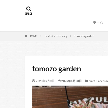
タグ
47
90
87、89
88、
ホーム
99
100
53
54
HOME
craft & accessory
tomozo garden
57、66
67
104
tomozo garden
2023年5月3日
2025年4月23日
craft & access