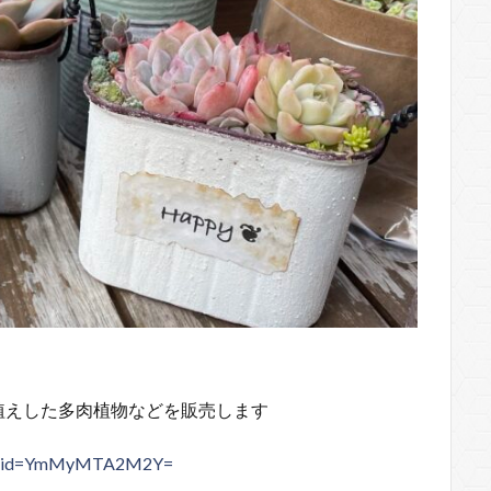
植えした多肉植物などを販売します
?igshid=YmMyMTA2M2Y=