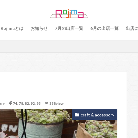
79
80
81
82
83
84
85
86
87
8
89
91
77
90、91
92
93
94
95
96
Rojimaとは
お知らせ
7月の出店一覧
6月の出店一覧
出店
101
102
103
78
76
48
60 64
49
55
56
57
59
60
61
64
65
75
6
68
69
70
71
70、71
66、71
69、71
検索
ory
74
,
78
,
82
,
92
,
93
338view
craft & accessory