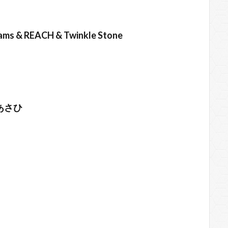
ams & REACH & Twinkle Stone
あさひ