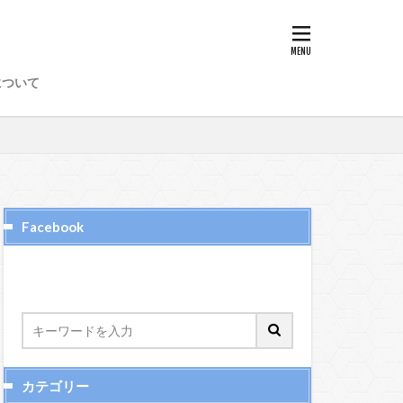
8
89
97
98
について
50
51
52
6
65、66
72
73
74
Facebook
カテゴリー