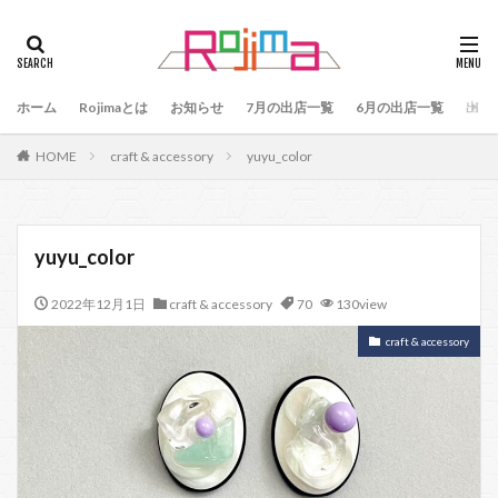
タグ
47
90
79
80
81
82
83
ホーム
84
Rojimaとは
85
お知らせ
86
87
7月の出店一覧
88
89
6月の出店一覧
87、89
出店
88、89
91
77
90、91
92
93
HOME
craft & accessory
yuyu_color
94
95
96
97
98
99
100
101
102
103
78
76
48
60 64
49
50
51
52
53
54
yuyu_color
55
56
57
59
60
61
64
2022年12月1日
craft & accessory
70
130view
65
75
66
65、66
57、66
67
68
69
70
71
70、71
66、71
craft & accessory
69、71
72
73
74
104
検索