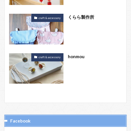
くらら製作所
craft & accessory
honmou
craft & accessory
Facebook