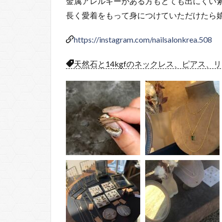
金属アレルギーがある方もとても出にくい
長く愛着をもって身につけていただけたら嬉
https://instagram.com/nailsalonkrea.508
天然石と14kgfのネックレス、ピアス、