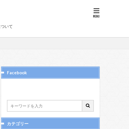
8
89
97
98
について
50
51
52
6
65、66
72
73
74
Facebook
カテゴリー