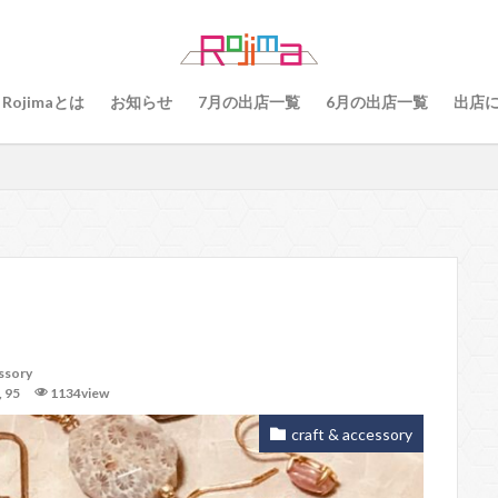
79
80
81
82
83
84
85
86
87
8
89
91
77
90、91
92
93
94
95
96
Rojimaとは
お知らせ
7月の出店一覧
6月の出店一覧
出店
101
102
103
78
76
48
60 64
49
55
56
57
59
60
61
64
65
75
6
68
69
70
71
70、71
66、71
69、71
検索
essory
,
95
1134view
craft & accessory