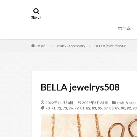
タグ
47
90
87、89
88、
ホーム
99
100
53
54
HOME
craft & accessory
BELLA jewelrys508
57、66
67
104
BELLA jewelrys508
2022年11月30日
2025年6月25日
craft & acc
70
,
71
,
72
,
73
,
76
,
79
,
81
,
82
,
83
,
85
,
87
,
88
,
89
,
90
,
92
,
93