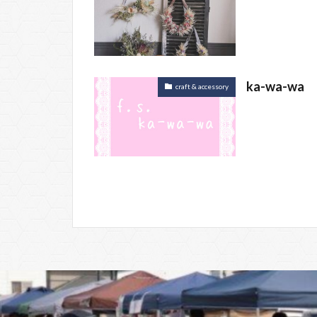
ka-wa-wa
craft & accessory