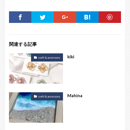
関連する記事
kiki
craft & accessory
Mahina
craft & accessory