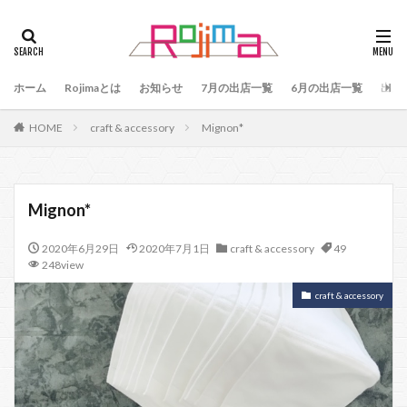
タグ
47
90
79
80
81
82
83
ホーム
84
Rojimaとは
85
お知らせ
86
87
7月の出店一覧
88
89
6月の出店一覧
87、89
出店
88、89
91
77
90、91
92
93
HOME
craft & accessory
Mignon*
94
95
96
97
98
99
100
101
102
103
78
76
48
60 64
49
50
51
52
53
54
Mignon*
55
56
57
59
60
61
64
2020年6月29日
2020年7月1日
craft & accessory
49
65
75
66
65、66
57、66
67
248view
68
69
70
71
70、71
66、71
craft & accessory
69、71
72
73
74
104
検索