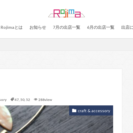
79
80
81
82
83
84
85
86
87
8
89
91
77
90、91
92
93
94
95
96
Rojimaとは
お知らせ
7月の出店一覧
6月の出店一覧
出店
101
102
103
78
76
48
60 64
49
55
56
57
59
60
61
64
65
75
6
68
69
70
71
70、71
66、71
69、71
検索
sory
47
,
50
,
52
288view
craft & accessory