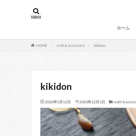
タグ
47
90
87、89
88、
ホーム
99
100
53
54
HOME
craft & accessory
kikidon
57、66
67
104
kikidon
2020年2月12日
2020年12月1日
craft & acces