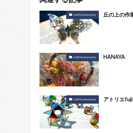
丘の上の作
craft & accessory
HANAYA
craft & accessory
アトリエfuji
craft & accessory