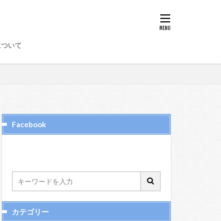
8
89
97
98
について
50
51
52
6
65、66
72
73
74
Facebook
カテゴリー