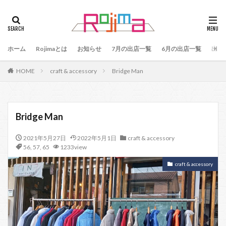
タグ
47
90
79
80
81
82
83
ホーム
84
Rojimaとは
85
お知らせ
86
87
7月の出店一覧
88
89
6月の出店一覧
87、89
出店
88、89
91
77
90、91
92
93
HOME
craft & accessory
Bridge Man
94
95
96
97
98
99
100
101
102
103
78
76
48
60 64
49
50
51
52
53
54
Bridge Man
55
56
57
59
60
61
64
2021年5月27日
2022年5月1日
craft & accessory
65
75
66
65、66
57、66
67
56
,
57
,
65
1233view
68
69
70
71
70、71
66、71
craft & accessory
69、71
72
73
74
104
検索