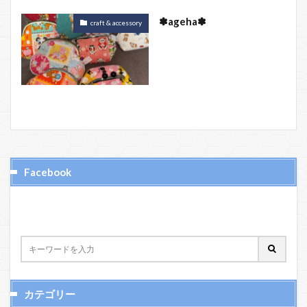
✽ageha✽
craft & accessory
Facebook
カテゴリー