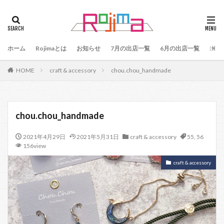
タグ
47
90
79
80
81
82
83
ホーム
84
Rojimaとは
85
お知らせ
86
87
7月の出店一覧
88
89
6月の出店一覧
87、89
出店
88、89
91
77
90、91
92
93
HOME
craft & accessory
chou.chou_handmade
94
95
96
97
98
99
100
101
102
103
78
76
48
60 64
49
50
51
52
53
54
chou.chou_handmade
55
56
57
59
60
61
64
2021年4月29日
2021年5月31日
craft & accessory
55
,
56
65
75
66
65、66
57、66
67
156view
68
69
70
71
70、71
66、71
craft & accessory
69、71
72
73
74
104
検索