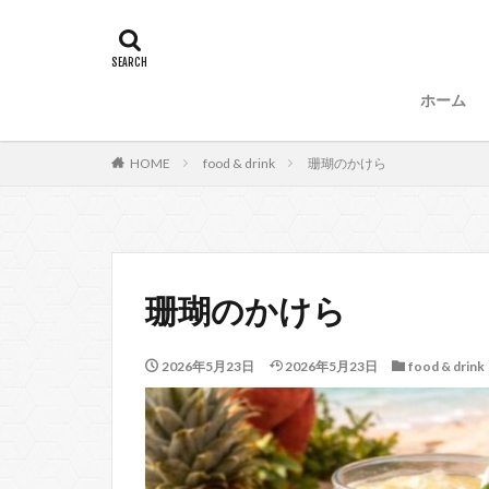
タグ
47
90
87、89
88、
ホーム
99
100
53
54
HOME
food & drink
珊瑚のかけら
57、66
67
104
珊瑚のかけら
2026年5月23日
2026年5月23日
food & drink