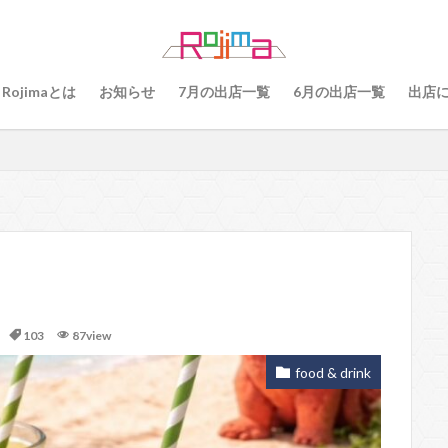
79
80
81
82
83
84
85
86
87
8
89
91
77
90、91
92
93
94
95
96
Rojimaとは
お知らせ
7月の出店一覧
6月の出店一覧
出店
101
102
103
78
76
48
60 64
49
55
56
57
59
60
61
64
65
75
6
68
69
70
71
70、71
66、71
69、71
検索
103
87view
food & drink