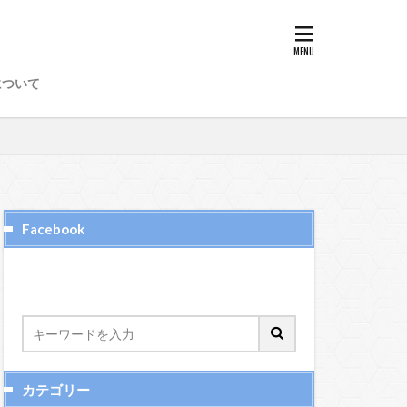
8
89
97
98
について
50
51
52
6
65、66
72
73
74
Facebook
カテゴリー