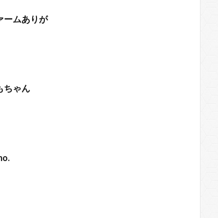
ァームありが
もちゃん
mo.