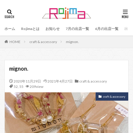
タグ
47
90
79
80
81
82
83
ホーム
84
Rojimaとは
85
お知らせ
86
87
7月の出店一覧
88
89
6月の出店一覧
87、89
出店
88、89
91
77
90、91
92
93
HOME
craft & accessory
mignon.
94
95
96
97
98
99
100
101
102
103
78
76
48
60 64
49
50
51
52
53
54
mignon.
55
56
57
59
60
61
64
2020年11月29日
2021年4月27日
craft & accessory
65
75
66
65、66
57、66
67
52
,
55
209view
68
69
70
71
70、71
66、71
craft & accessory
69、71
72
73
74
104
検索