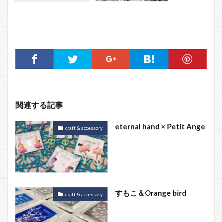
関連する記事
eternal hand × Petit Ange
craft & accessory
すもこ＆Orange bird
craft & accessory