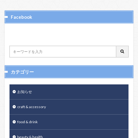
Facebook
カテゴリー
お知らせ
craft & accessory
food & drink
beauty & health