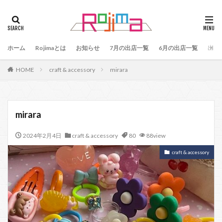
タグ
47
90
79
80
81
82
83
ホーム
84
Rojimaとは
85
お知らせ
86
87
7月の出店一覧
88
89
6月の出店一覧
87、89
出店
88、89
91
77
90、91
92
93
HOME
craft & accessory
mirara
94
95
96
97
98
99
100
101
102
103
78
76
48
60 64
49
50
51
52
53
54
mirara
55
56
57
59
60
61
64
2024年2月4日
craft & accessory
80
88view
65
75
66
65、66
57、66
67
68
69
70
71
70、71
66、71
craft & accessory
69、71
72
73
74
104
検索