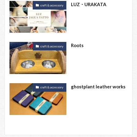
LUZ・URAKATA
craft & accessory
Roots
craft & accessory
ghostplant leather works
craft & accessory