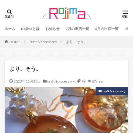
タグ
47
90
79
80
81
82
83
ホーム
84
Rojimaとは
85
お知らせ
86
87
7月の出店一覧
88
89
6月の出店一覧
87、89
出店
88、89
91
77
90、91
92
93
HOME
craft & accessory
より、そう。
94
95
96
97
98
99
100
101
102
103
78
76
48
60 64
49
50
51
52
53
54
より、そう。
55
56
57
59
60
61
64
2023年11月28日
craft & accessory
79
87view
65
75
66
65、66
57、66
67
68
69
70
71
70、71
66、71
craft & accessory
69、71
72
73
74
104
検索