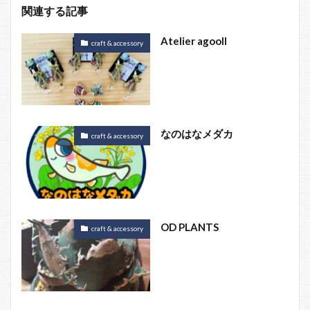
関連する記事
Atelier agooll
craft & accessory
なのはなメダカ
craft & accessory
OD PLANTS
craft & accessory