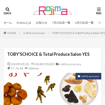
タグ
47
90
79
80
81
82
83
ホーム
84
Rojimaとは
85
お知らせ
86
87
7月の出店一覧
88
89
6月の出店一覧
87、89
出店
88、89
91
77
90、91
92
93
HOME
craft & accessory
TOBY’SCHOICE & Total Produce Salon YES
94
95
96
97
98
99
100
101
102
103
78
76
48
60 64
49
50
51
52
53
54
TOBY’SCHOICE & Total Produce Salon YES
55
56
57
59
60
61
64
2023年9月1日
2024年5月28日
craft & accessory
65
75
66
65、66
57、66
67
77
,
78
,
84
138view
68
69
70
71
70、71
66、71
craft & accessory
69、71
72
73
74
104
検索