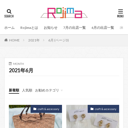
タグ
47
90
79
80
81
82
83
ホーム
84
Rojimaとは
85
お知らせ
86
87
7月の出店一覧
88
89
6月の出店一覧
87、89
出店
88、89
91
77
90、91
92
93
HOME
2021年
6月 (ページ3)
94
95
96
97
98
99
100
101
102
103
78
76
48
60 64
49
50
51
52
53
54
MONTH
2021年6月
55
56
57
59
60
61
64
65
75
66
65、66
57、66
67
68
69
70
71
70、71
66、71
新着順
人気順
お勧めカテゴリ
69、71
72
73
74
104
2月Rojima
お知らせ
craft & accessory
craft & accessory
検索