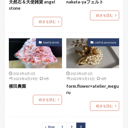
天然石＆天使雑貨 angel
nakata-yaフェルト
stone
続きを読む
続きを読む
food & drink
craft & accessory
2021年6月1日
2021年6月1日
2023年6月29日
0件
2022年3月31日
0件
横田農園
form.flower×atelier_megu
ru
続きを読む
続きを読む
Prev
1
2
3